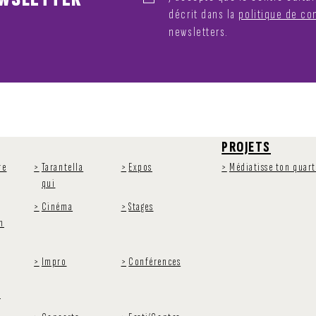
décrit dans la
politique de con
newsletters.
PROJETS
re
Tarantella
Expos
Médiatisse ton quart
qui
Cinéma
Stages
n
Impro
Conférences
t