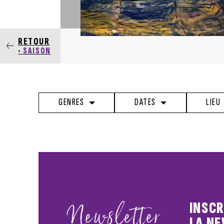
RETOUR
• SAISON
GENRES
DATES
LIEU
Newsletter
INSCR
LA N