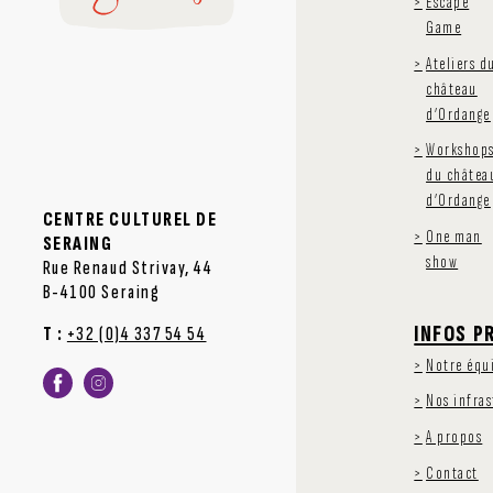
Escape
Game
Ateliers d
château
d’Ordange
Workshop
du châtea
d’Ordange
CENTRE CULTUREL DE
One man
SERAING
show
Rue Renaud Strivay, 44
B-4100 Seraing
INFOS P
T :
+32 (0)4 337 54 54
Notre équ
Nos infra
A propos
Contact