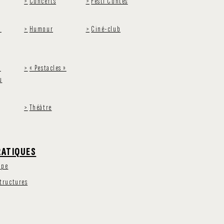
Concerts
Festi’Contes
u
Humour
Ciné-club
s
« Pestacles »
u
Théâtre
RATIQUES
ipe
structures