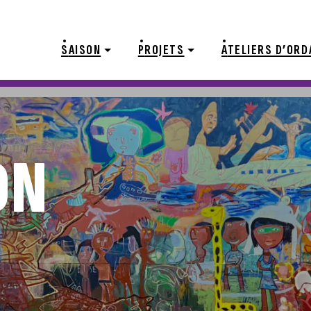
S
AISON
P
ROJETS
A
TELIERS D’ORD
ON