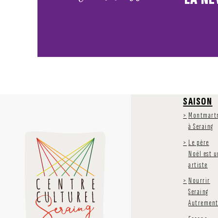
SAISON
Montmart
à Seraing
Le père
Noël est u
artiste
Nourrir
Seraing
Autremen