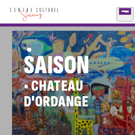
Aller au contenu
S
AISON
• CHATEAU
D'ORDANGE