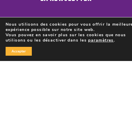
Nous utilisons des cookies pour vous offrir la meilleur
expérience possible sur notre site web.
Vous pouvez en savoir plus sur les cookies que nous
utilisons ou les désactiver dans les
paramètres
.
J’accepte que le centre culturel de Seraing traite
mon adresse mail, comme décrit dans la
politique
Accepter
de confidentialité
, afin de m’envoyer des
newsletters.
CENTRE CULTUREL DE
SERAING
Rue Renaud Strivay, 44