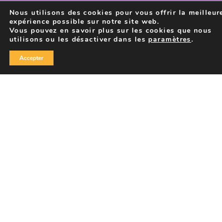
Nous utilisons des cookies pour vous offrir la meilleur
expérience possible sur notre site web.
Vous pouvez en savoir plus sur les cookies que nous
utilisons ou les désactiver dans les
paramètres
.
Accepter
CENTRE CULTUREL DE
SERAING
Rue Renaud Strivay, 44
B-4100 Seraing
T :
+32 (0)4 337 54 54