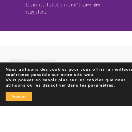
de confidentialité
, afin de m’envoyer des
newsletters.
CENTRE CULTUREL DE
SERAING
Nous utilisons des cookies pour vous offrir la meilleur
expérience possible sur notre site web.
Rue Renaud Strivay, 44
Vous pouvez en savoir plus sur les cookies que nous
B-4100 Seraing
utilisons ou les désactiver dans les
paramètres
.
T :
+32 (0)4 337 54 54
Accepter