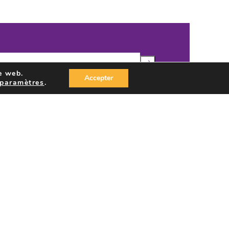
e web.
Accepter
paramètres
.
rel de Seraing traite mon adresse mail, comme
fidentialité
, afin de m’envoyer des
ATELIERS D’ORDANGE
ier
Ateliers d’Ordange