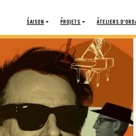
S
AISON
P
ROJETS
A
TELIERS D’ORD