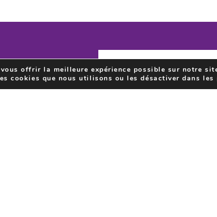
vous offrir la meilleure expérience possible sur notre sit
IVEZ-VOUS À
les cookies que nous utilisons ou les désactiver dans les
EWSLETTER
J’accepte que le centre cultu
décrit dans la
politique de con
newsletters.
PROJETS
re
Tarantella
Expos
Médiatisse ton quart